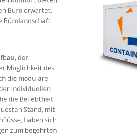
den Komfort bieten,
en Büro erwartet.
ne Bürolandschaft
fbau, der
er Möglichkeit des
ch die modulare
 der individuellen
he die Beliebtheit
euesten Stand, mit
flüsse, haben sich
gen zum begehrten