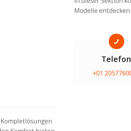
In dieser Sektion k
Modelle entdecken 
Telefo
+01 2057760
en Kompletlösungen